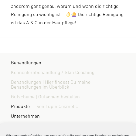
anderem ganz genau, warum und wann die richtige
Reinigung so wichtig ist.
Die richtige Reinigung
ist das A & O in der Hautpflege! …
Behandlungen
Kennenlernbehandlung / Skin Coaching
Behandlungen | Hier findest Du meine
Behandlungen im Überblick
Gutscheine | Gutschein bestellen
Produkte
von Lupin Cosmetic
Unternehmen
Über mich | Wer ist Randi Sönnichsen?
Blog & News
Kontakt / Anfahrt