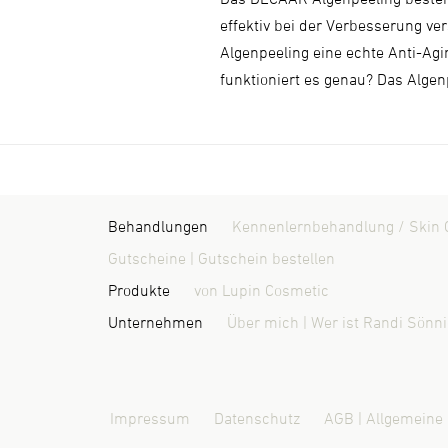
effektiv bei der Verbesserung v
Algenpeeling eine echte Anti-Ag
funktioniert es genau? Das Algen
Behandlungen
Kennenlernbehandlung / Skin 
Gutscheine | Gutschein bestellen
Produkte
von Lupin Cosmetic
Unternehmen
Über mich | Wer ist Randi Sönn
Impressum
Datenschutz
AGB | Allgemeine