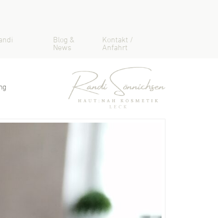
andi
Blog &
Kontakt /
News
Anfahrt
ng