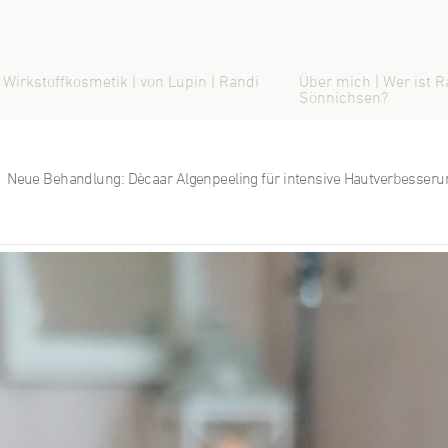
 Wirkstoffkosmetik | von Lupin | Randi
Über mich | Wer ist R
Sönnichsen?
Neue Behandlung: Dècaar Algenpeeling für intensive Hautverbesseru