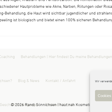
erschiedener Hautprobleme wie Akne, Narben, Rötungen oder Rosa
ing-Behandlung, die Haut wird sichtbar jugendlicher und strahle
peeling ist biologisch und bietet einen 100% sicheren Behandlun
Coaching
Behandlungen | Hier findest Du meine Behandlungen
ichsen?
Blog & News
Kontakt / Anfahrt
Wir verwende
Cookies 
 Geschäftsbedingungen
© 2026 Randi Sönnichsen | haut:nah Kosmetik Leck
Cookie-Richtlinie