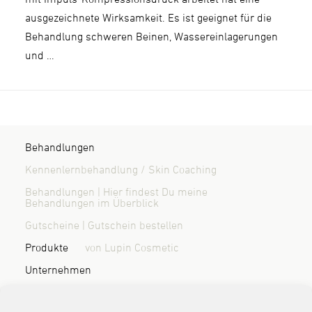
ausgezeichnete Wirksamkeit. Es ist geeignet für die
Behandlung schweren Beinen, Wassereinlagerungen
und …
Behandlungen
Kennenlernbehandlung / Skin Coaching
Behandlungen | Hier findest Du meine
Behandlungen im Überblick
Gutscheine | Gutschein bestellen
Produkte
von Lupin Cosmetic
Unternehmen
Über mich | Wer ist Randi Sönnichsen?