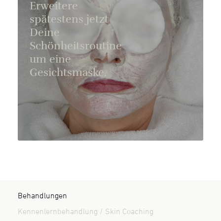
Erweitere
spätestens jetzt
Deine
Schönheitsroutine
um eine
Gesichtsmaske.
Behandlungen
Kennenlernbehandlung / Skin Coaching