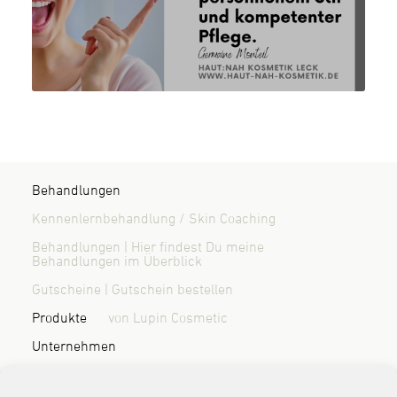
Behandlungen
Kennenlernbehandlung / Skin Coaching
Behandlungen | Hier findest Du meine
Behandlungen im Überblick
Gutscheine | Gutschein bestellen
Produkte
von Lupin Cosmetic
Unternehmen
Über mich | Wer ist Randi Sönnichsen?