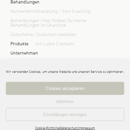
Behandlungen
Kennenlernbehandlung / Skin Coaching
Behandlungen | Hier findest Du meine
Behandlungen im Überblick
Gutscheine | Gutschein bestellen
Produkte
von Lupin Cosmetic
Unternehmen
Über mich | Wer ist Randi Sönnichsen?
Blog & News
Kontakt / Anfahrt
Wir verwenden Cookies, um unsere Website und unseren Service zu optimieren.
Cookies akzeptieren
© 2026 Randi Sönnichsen | haut:nah Kosmetik Leck
Ablehnen
Impressum
Datenschutz
AGB | Allgemeine Geschäftsbedingungen
Einstellungen anzeigen
Cookie-Richtlinie
Cookie-Richtlinie
Datenschutz
Impressum