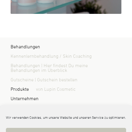
Behandlungen
Kennenlernbehandlung / Skin Coaching
Behandlungen | Hier findest Du meine
Behandlungen im Überblick
Gutscheine | Gutschein bestellen
Produkte
von Lupin Cosmetic
Unternehmen
Über mich | Wer ist Randi Sönnichsen?
Blog & News
Kontakt / Anfahrt
Wir verwenden Cookies, um unsere Website und unseren Service zu optimieren.