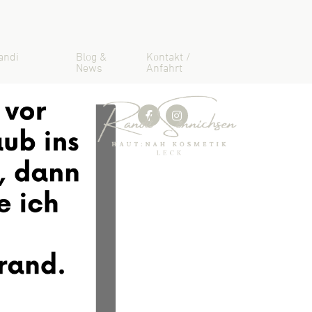
andi
Blog &
Kontakt /
News
Anfahrt