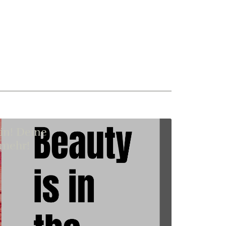
kin! Deine
 mehr!