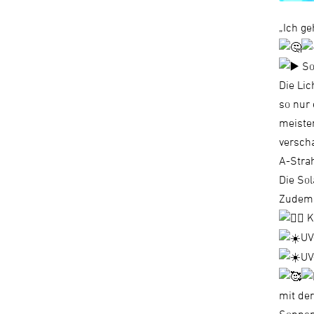
„Ich g
So
Die Li
so nur 
meiste
versch
A-Strah
Die So
Zudem g
K
UV
UV
mit de