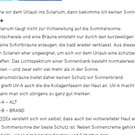
ehe vor dem Urlaub ins Solarium, dann bekomme ich keinen Son
larium taugt nicht zur Vorbereitung auf die Sommersonne.
chtschwiele und eine Bräune entsteht nur durch den kurzwelligen
eine Sofortbräune erzeugen, die bald wieder verblasst. Aus dies
n Solarien eher ungeeignet, um sich vor dem Urlaub eine schütz
affen. Das Lichtspektrum einer Sonnenbank besteht normalerwe
len – und zwar sehr viel mehr als in der Sonne.
lariumsbräune bietet daher keinen Schutz vor Sonnenbrand.
reift UV-A auch die die Kollagenfasern der Haut an: UV-A macht 
ann man sich übrigens so ganz gut merken:
-A – ALT
-B – BRAND
Es versteht sich von selbst, dass auch bei vorbereiteter Haut
r Sommersonne der beste Schutz ist: Neben Sonnencreme gehöre