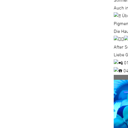
Sonnenb
Auch i
Übr
Pigment
Die Hau
After S
Liebe 
0
04