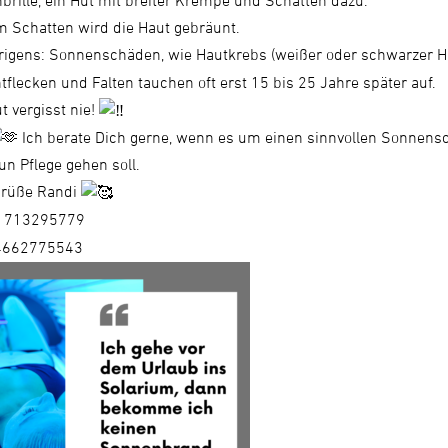
rille, ein Hut mit breiter Krempe und Schatten dazu.
m Schatten wird die Haut gebräunt.
igens: Sonnenschäden, wie Hautkrebs (weißer oder schwarzer H
flecken und Falten tauchen oft erst 15 bis 25 Jahre später auf.
t vergisst nie!
Ich berate Dich gerne, wenn es um einen sinnvollen Sonnens
un Pflege gehen soll.
Grüße Randi
1713295779
662775543