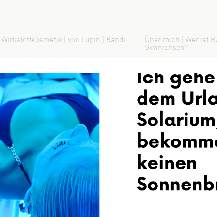
 Wirkstoffkosmetik | von Lupin | Randi
Über mich | Wer ist R
Sönnichsen?