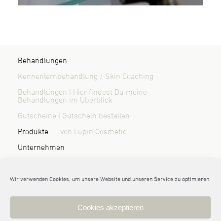
Behandlungen
Kennenlernbehandlung / Skin Coaching
Behandlungen | Hier findest Du meine
Behandlungen im Überblick
Gutscheine | Gutschein bestellen
Produkte
von Lupin Cosmetic
Unternehmen
Über mich | Wer ist Randi Sönnichsen?
Blog & News
Kontakt / Anfahrt
Wir verwenden Cookies, um unsere Website und unseren Service zu optimieren.
Cookies akzeptieren
© 2026 Randi Sönnichsen | haut:nah Kosmetik Leck