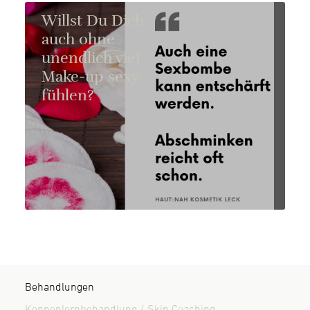
Willst Du Dich
auch ohne
unendlich viel
Make-up sexy
fühlen?
Behandlungen
Kennenlernbehandlung / Skin Coaching