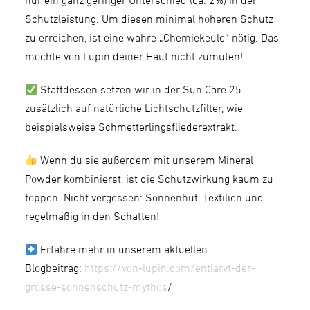
nur ein ganz geringer Unterschied (ca. 2%) in der
Schutzleistung. Um diesen minimal höheren Schutz
zu erreichen, ist eine wahre „Chemiekeule“ nötig. Das
möchte von Lupin deiner Haut nicht zumuten!
Stattdessen setzen wir in der Sun Care 25
zusätzlich auf natürliche Lichtschutzfilter, wie
beispielsweise Schmetterlingsfliederextrakt.
Wenn du sie außerdem mit unserem Mineral
Powder kombinierst, ist die Schutzwirkung kaum zu
toppen. Nicht vergessen: Sonnenhut, Textilien und
regelmäßig in den Schatten!
Erfahre mehr in unserem aktuellen
Blogbeitrag:
https://von-lupin.com/entlarvt-der-
grosse-sonnenschutz-mythos
/