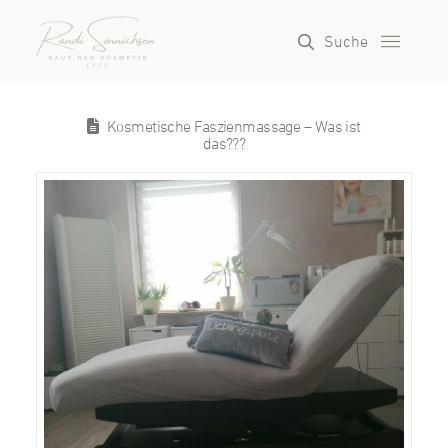
Suche
Kosmetische Faszienmassage – Was ist
das???