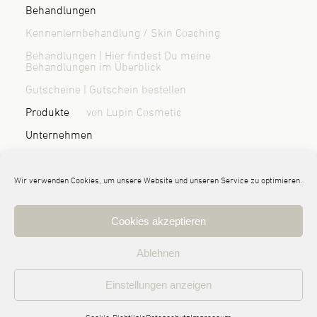
Behandlungen
Kennenlernbehandlung / Skin Coaching
Behandlungen | Hier findest Du meine
Behandlungen im Überblick
Gutscheine | Gutschein bestellen
Produkte
von Lupin Cosmetic
Unternehmen
Über mich | Wer ist Randi Sönnichsen?
Blog & News
Kontakt / Anfahrt
Wir verwenden Cookies, um unsere Website und unseren Service zu optimieren.
Cookies akzeptieren
© 2026 Randi Sönnichsen | haut:nah Kosmetik Leck
Ablehnen
Impressum
Datenschutz
AGB | Allgemeine Geschäftsbedingungen
Einstellungen anzeigen
Cookie-Richtlinie