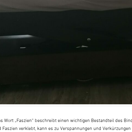
 Wort „Faszien“ beschreibt einen wichtigen Bestandteil des Bi
nd Faszien verklebt, kann es zu Verspannungen und Verkürzungen