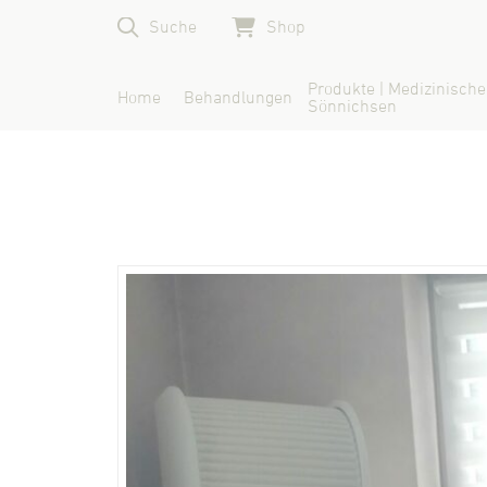
Suche
Shop
Produkte | Medizinische
Home
Behandlungen
Sönnichsen