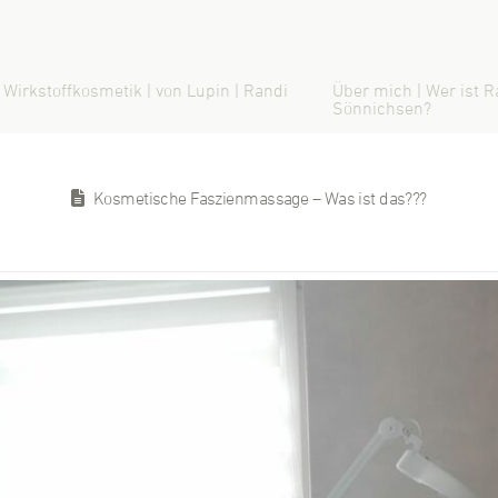
 Wirkstoffkosmetik | von Lupin | Randi
Über mich | Wer ist R
Sönnichsen?
Kosmetische Faszienmassage – Was ist das???