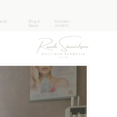
andi
Blog &
Kontakt /
News
Anfahrt