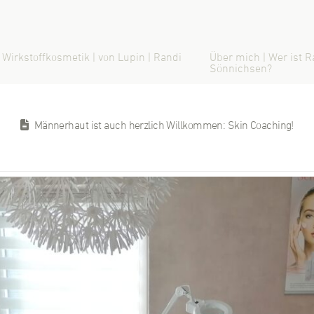
 Wirkstoffkosmetik | von Lupin | Randi
Über mich | Wer ist R
Sönnichsen?
Männerhaut ist auch herzlich Willkommen: Skin Coaching!