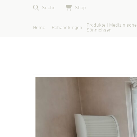
Suche
Shop
Produkte | Medizinische
Home
Behandlungen
Sönnichsen