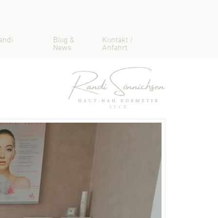
andi
Blog &
Kontakt /
News
Anfahrt