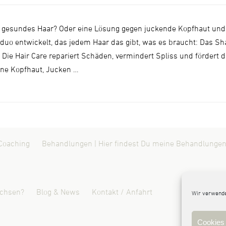
 gesundes Haar? Oder eine Lösung gegen juckende Kopfhaut un
uo entwickelt, das jedem Haar das gibt, was es braucht: Das S
ie Hair Care repariert Schäden, vermindert Spliss und fördert d
ene Kopfhaut, Jucken …
Coaching
Behandlungen | Hier findest Du meine Behandlungen
ichsen?
Blog & News
Kontakt / Anfahrt
Wir verwende
Cookies 