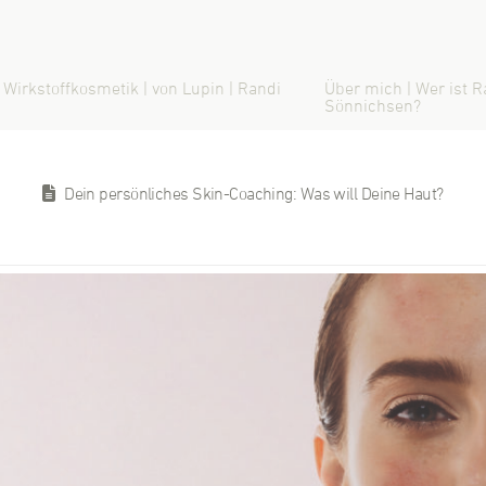
 Wirkstoffkosmetik | von Lupin | Randi
Über mich | Wer ist R
Sönnichsen?
Dein persönliches Skin-Coaching: Was will Deine Haut?