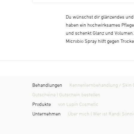
Du wünschst dir glänzendes und
haben ein hochwirksames Pfleged
und schenkt Glanz und Volumen. D
Microbio Spray hilft gegen Trock
Behandlungen
Kennenlernbehandlung / Skin 
Gutscheine | Gutschein bestellen
Produkte
von Lupin Cosmetic
Unternehmen
Über mich | Wer ist Randi Sönn