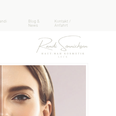
andi
Blog &
Kontakt /
News
Anfahrt