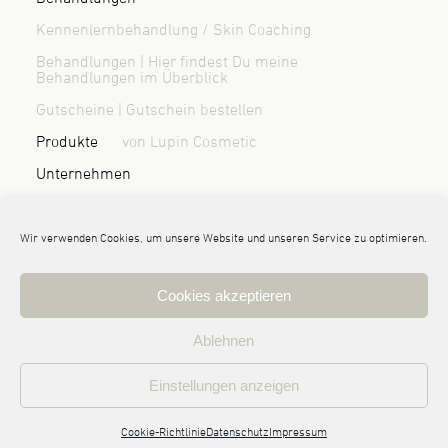
Kennenlernbehandlung / Skin Coaching
Behandlungen | Hier findest Du meine
Behandlungen im Überblick
Gutscheine | Gutschein bestellen
Produkte
von Lupin Cosmetic
Unternehmen
Über mich | Wer ist Randi Sönnichsen?
Blog & News
Kontakt / Anfahrt
Wir verwenden Cookies, um unsere Website und unseren Service zu optimieren.
Cookies akzeptieren
© 2026 Randi Sönnichsen | haut:nah Kosmetik Leck
Ablehnen
Impressum
Datenschutz
AGB | Allgemeine Geschäftsbedingungen
Einstellungen anzeigen
Cookie-Richtlinie
Cookie-Richtlinie
Datenschutz
Impressum