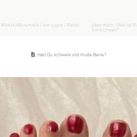
 Wirkstoffkosmetik | von Lupin | Randi
Über mich | Wer ist R
Sönnichsen?
Hast Du schwere und müde Beine?