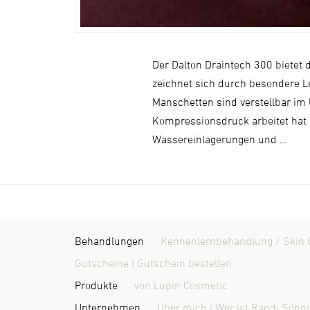
Der Dalton Draintech 300 biete
zeichnet sich durch besondere L
Manschetten sind verstellbar im
Kompressionsdruck arbeitet hat 
Wassereinlagerungen und …
Behandlungen
Kennenlernbehandlung / Skin 
Gutscheine | Gutschein bestellen
Produkte
von Lupin Cosmetic
Unternehmen
Über mich | Wer ist Randi Sönn