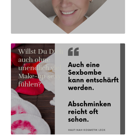
Willst Du Dich
auch ohne
unendlich viel
Make-up sexy
fühlen?