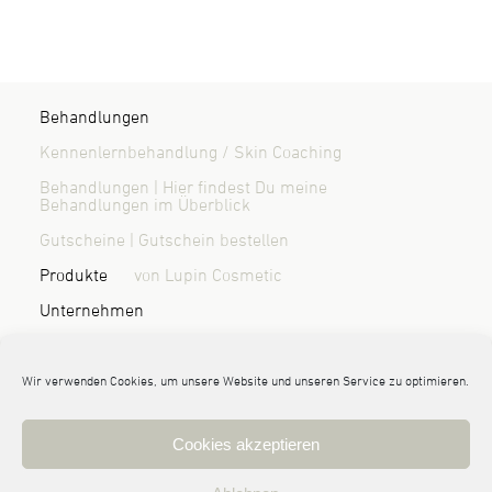
Behandlungen
Kennenlernbehandlung / Skin Coaching
Behandlungen | Hier findest Du meine
Behandlungen im Überblick
Gutscheine | Gutschein bestellen
Produkte
von Lupin Cosmetic
Unternehmen
Über mich | Wer ist Randi Sönnichsen?
Blog & News
Kontakt / Anfahrt
Wir verwenden Cookies, um unsere Website und unseren Service zu optimieren.
Cookies akzeptieren
© 2026 Randi Sönnichsen | haut:nah Kosmetik Leck