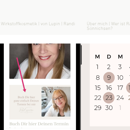
 Wirkstoffkosmetik | von Lupin | Randi
Über mich | Wer ist R
Sönnichsen?