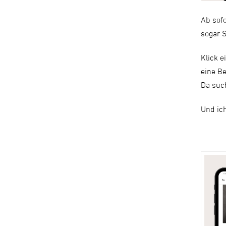
Ab sofo
sogar 
Klick e
eine Be
Da such
Und ic