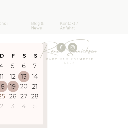
andi
Blog &
Kontakt /
News
Anfahrt