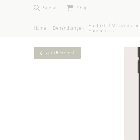
Suche
Shop
Produkte | Medizinische
Home
Behandlungen
Sönnichsen
zur Übersicht