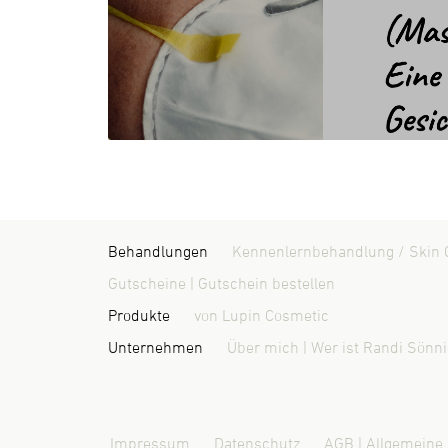
Behandlungen
Kennenlernbehandlung / Skin 
Gutscheine | Gutschein bestellen
Produkte
von Lupin Cosmetic
Unternehmen
Über mich | Wer ist Randi Sönn
Impressum
Datenschutz
AGB | Allgemeine