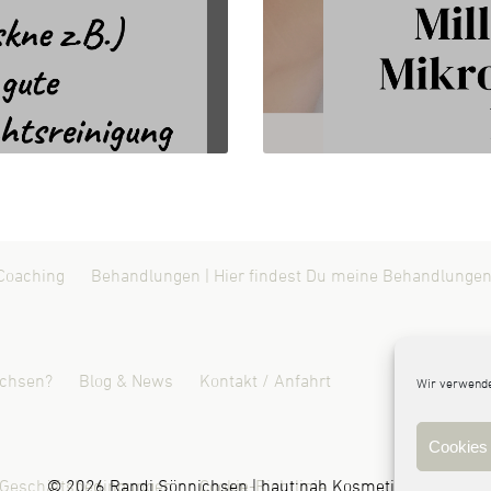
Coaching
Behandlungen | Hier findest Du meine Behandlungen
ichsen?
Blog & News
Kontakt / Anfahrt
Wir verwende
Cookies 
 Geschäftsbedingungen
© 2026 Randi Sönnichsen | haut:nah Kosmetik Leck
Cookie-Richtlinie