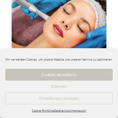
Wir verwenden Cookies, um unsere Website und unseren Service zu optimieren.
Cookies akzeptieren
Wusstest du, dass eine einzige Microneedling-
Behandlung so viel Kollagen bildet, wie deine Haut in
Ablehnen
einem ganzen Jahr verliert? Microneedling, auch
Einstellungen anzeigen
bekannt als „Kollageninduktionstherapie“, ist eine
minimal-invasive Behandlungsmethode, bei der
Cookie-Richtlinie
Datenschutz
Impressum
winzige, sterile Nadeln verwendet werden, um