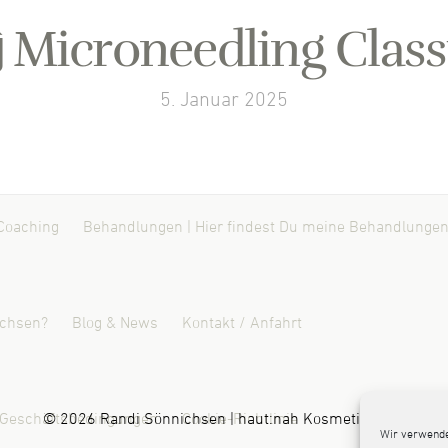
Microneedling Class
5. Januar 2025
Coaching
Behandlungen | Hier findest Du meine Behandlungen
ichsen?
Blog & News
Kontakt / Anfahrt
 Geschäftsbedingungen
© 2026 Randi Sönnichsen | haut:nah Kosmetik Leck
Cookie-Richtlinie
Wir verwende