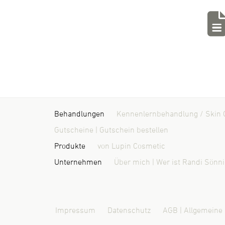
Behandlungen
Kennenlernbehandlung / Skin 
Gutscheine | Gutschein bestellen
Produkte
von Lupin Cosmetic
Unternehmen
Über mich | Wer ist Randi Sönn
Impressum
Datenschutz
AGB | Allgemeine