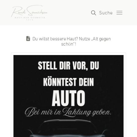
Suche
Du willst bessere Haut? Nutze „Alt gegen
schön“!