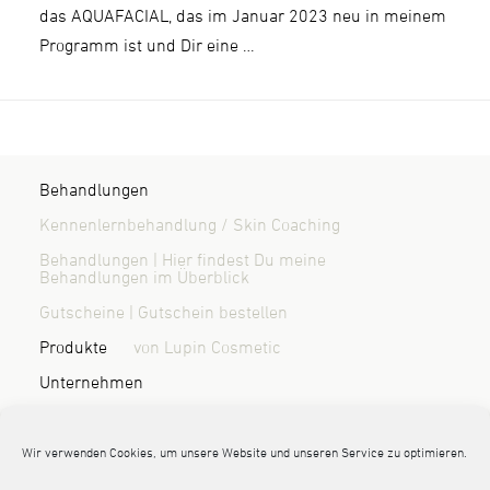
das AQUAFACIAL, das im Januar 2023 neu in meinem
Programm ist und Dir eine …
Behandlungen
Kennenlernbehandlung / Skin Coaching
Behandlungen | Hier findest Du meine
Behandlungen im Überblick
Gutscheine | Gutschein bestellen
Produkte
von Lupin Cosmetic
Unternehmen
Über mich | Wer ist Randi Sönnichsen?
Blog & News
Kontakt / Anfahrt
Wir verwenden Cookies, um unsere Website und unseren Service zu optimieren.