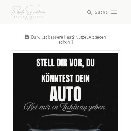
Suche
Du willst bessere Haut? Nutze „Alt gegen
schön“!