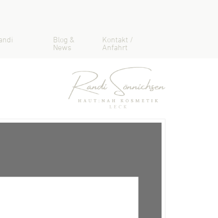
andi
Blog &
Kontakt /
News
Anfahrt