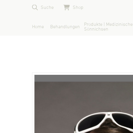
Suche
Shop
Produkte | Medizinische
Home
Behandlungen
Sönnichsen