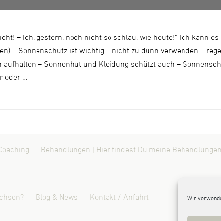
t! – Ich, gestern, noch nicht so schlau, wie heute!“ Ich kann es 
en) – Sonnenschutz ist wichtig – nicht zu dünn verwenden – re
ten aufhalten – Sonnenhut und Kleidung schützt auch – Sonnensch
r oder …
Coaching
Behandlungen | Hier findest Du meine Behandlungen
ichsen?
Blog & News
Kontakt / Anfahrt
Wir verwende