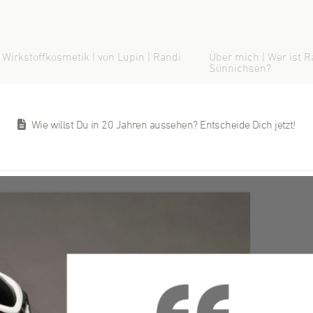
 Wirkstoffkosmetik | von Lupin | Randi
Über mich | Wer ist R
Sönnichsen?
Wie willst Du in 20 Jahren aussehen? Entscheide Dich jetzt!