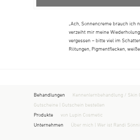
„Ach, Sonnencreme brauch ich nich
verzeiht mir meine Wiederholung
vergessen – bitte viel im Schat
Rötungen, Pigmentflecken, weiße
Behandlungen
Kennenlernbehandlung / Skin 
Gutscheine | Gutschein bestellen
Produkte
von Lupin Cosmetic
Unternehmen
Über mich | Wer ist Randi Sönn